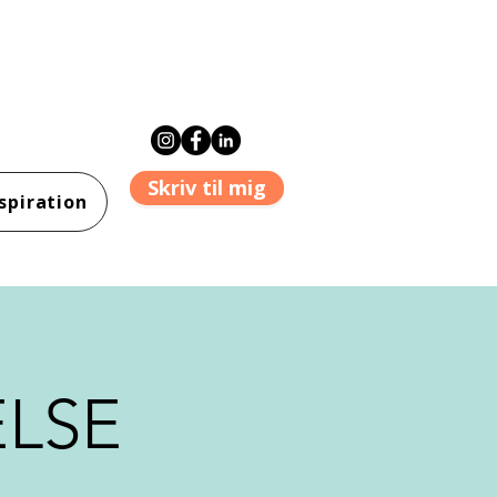
Skriv til mig
spiration
ELSE