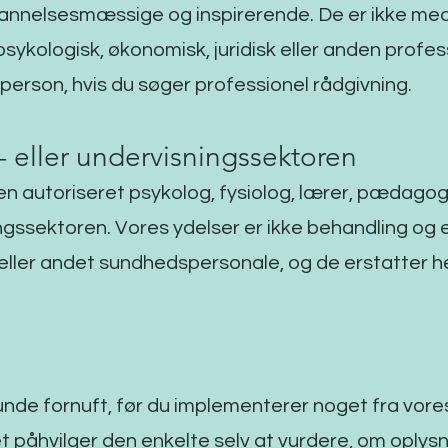
dannelsesmæssige og inspirerende. De er ikke medic
ykologisk, økonomisk, juridisk eller anden profes
person, hvis du søger professionel rådgivning.
- eller undervisningssektoren
en autoriseret psykolog, fysiolog, lærer, pædagog e
ngssektoren. Vores ydelser er ikke behandling og 
eller andet sundhedspersonale, og de erstatter he
de fornuft, før du implementerer noget fra vores 
et påhvilger den enkelte selv at vurdere, om oplys