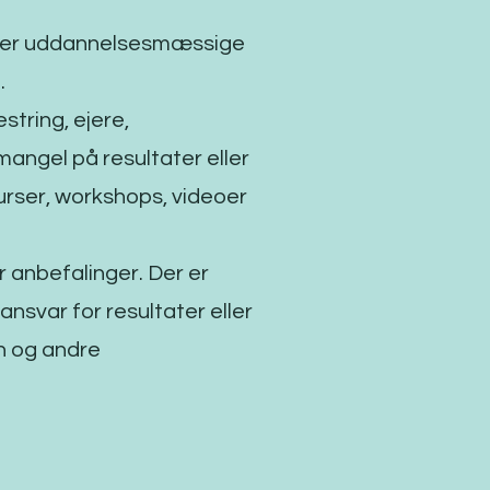
ing er uddannelsesmæssige
.
string, ejere,
mangel på resultater eller
urser, workshops, videoer
er anbefalinger. Der er
ansvar for resultater eller
n og andre